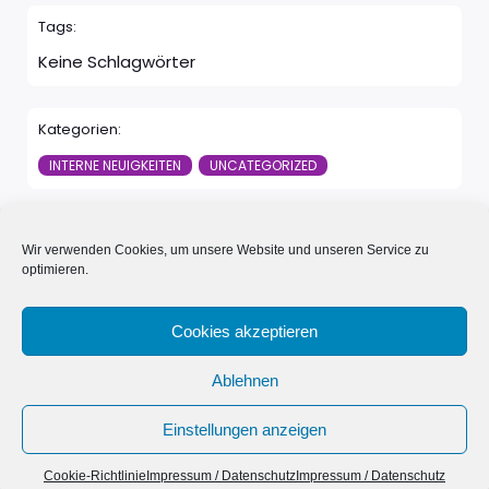
Tags:
Keine Schlagwörter
Kategorien:
INTERNE NEUIGKEITEN
UNCATEGORIZED
Zurück
Weiter
Wir verwenden Cookies, um unsere Website und unseren Service zu
optimieren.
Kommentare sind geschlossen
Cookies akzeptieren
Ablehnen
© 2026 Neue Nachbarn in Schönwalde e.V.. Erstellt mit
Einstellungen anzeigen
mit WordPress und
Kubio
Cookie-Richtlinie
Impressum / Datenschutz
Impressum / Datenschutz