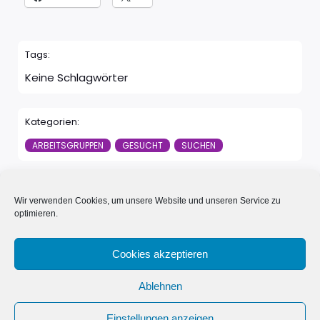
Tags:
Keine Schlagwörter
Kategorien:
ARBEITSGRUPPEN
GESUCHT
SUCHEN
Zurück
Weiter
Wir verwenden Cookies, um unsere Website und unseren Service zu
optimieren.
Kommentare sind geschlossen
Cookies akzeptieren
Ablehnen
© 2026 Neue Nachbarn in Schönwalde e.V.. Erstellt mit
Einstellungen anzeigen