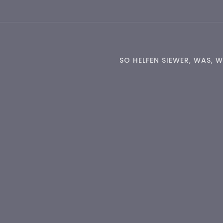
Zum
Inhalt
springen
SO HELFEN SIE
WER, WAS, W