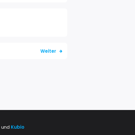
Weiter
s und
Kubio