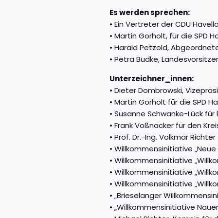
Es werden sprechen:
• Ein Vertreter der CDU Havell
• Martin Gorholt, für die SPD H
• Harald Petzold, Abgeordnet
• Petra Budke, Landesvorsitz
Unterzeichner_innen:
• Dieter Dombrowski, Vizeprä
• Martin Gorholt für die SPD H
• Susanne Schwanke-Lück für D
• Frank Voßnacker für den Kr
• Prof. Dr.-Ing. Volkmar Richter
• Willkommensinitiative „Neu
• Willkommensinitiative „Will
• Willkommensinitiative „Will
• Willkommensinitiative „Wil
• „Brieselanger Willkommensini
• „Willkommensinitiative Naue