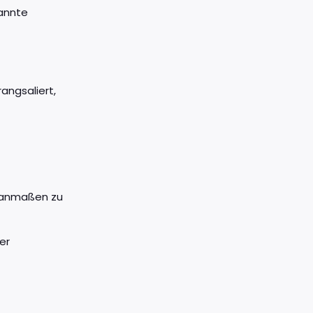
annte
angsaliert,
r anmaßen zu
er