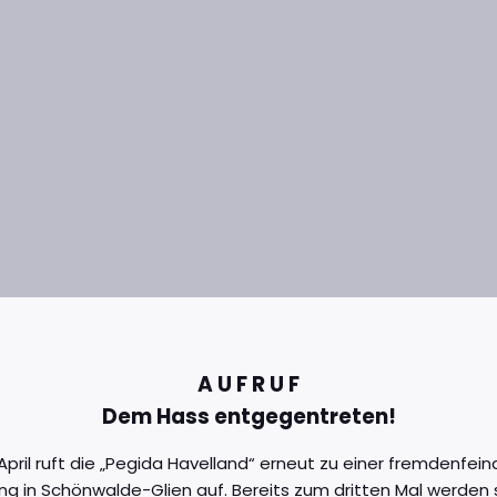
A U F R U F
Dem Hass entgegentreten!
April ruft die „Pegida Havelland“ erneut zu einer fremdenfein
g in Schönwalde-Glien auf. Bereits zum dritten Mal werden 