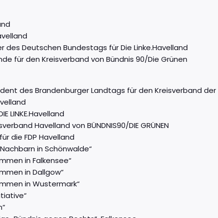
and
avelland
er des Deutschen Bundestags für Die Linke.Havelland
ende für den Kreisverband von Bündnis 90/Die Grünen
sident des Brandenburger Landtags für den Kreisverband der
avelland
IE LINKE.Havelland
eisverband Havelland von BÜNDNIS90/DIE GRÜNEN
 für die FDP Havelland
e Nachbarn in Schönwalde“
kommen in Falkensee“
kommen in Dallgow“
lkommen in Wustermark“
tiative“
n“