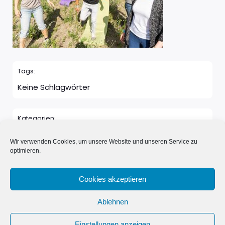
Tags:
Keine Schlagwörter
Kategorien:
Keine Kategorie
Wir verwenden Cookies, um unsere Website und unseren Service zu
optimieren.
Kommentare sind geschlossen
Cookies akzeptieren
Ablehnen
© 2026 Neue Nachbarn in Schönwalde e.V.. Erstellt mit ❤️
Einstellungen anzeigen