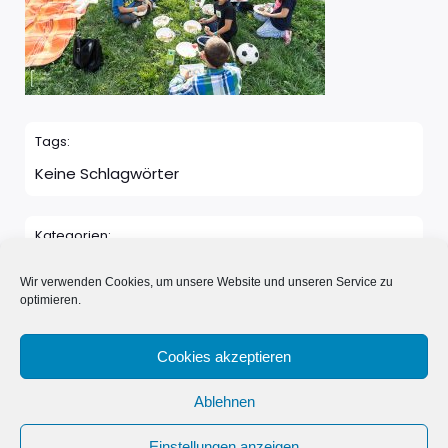
Tags:
Keine Schlagwörter
Kategorien:
Keine Kategorie
Wir verwenden Cookies, um unsere Website und unseren Service zu
optimieren.
Kommentare sind geschlossen
Cookies akzeptieren
Ablehnen
© 2026 Neue Nachbarn in Schönwalde e.V.. Erstellt mit
Einstellungen anzeigen