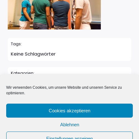
Tags:
Keine Schlagwörter
Kategorien:
Keine Kategorie
Wir verwenden Cookies, um unsere Website und unseren Service zu
optimieren.
Kommentare sind geschlossen
Cookies akzeptieren
Ablehnen
© 2026 Neue Nachbarn in Schönwalde e.V.. Erstellt mit
Einstellungen anzeigen