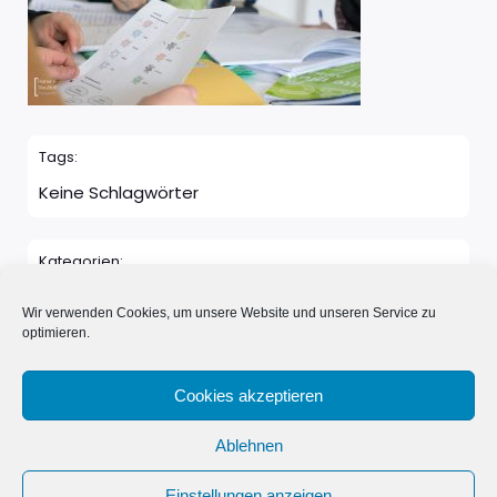
Tags:
Keine Schlagwörter
Kategorien:
Keine Kategorie
Wir verwenden Cookies, um unsere Website und unseren Service zu
optimieren.
Kommentare sind geschlossen
Cookies akzeptieren
Ablehnen
© 2026 Neue Nachbarn in Schönwalde e.V.. Erstellt mit ❤️
Einstellungen anzeigen