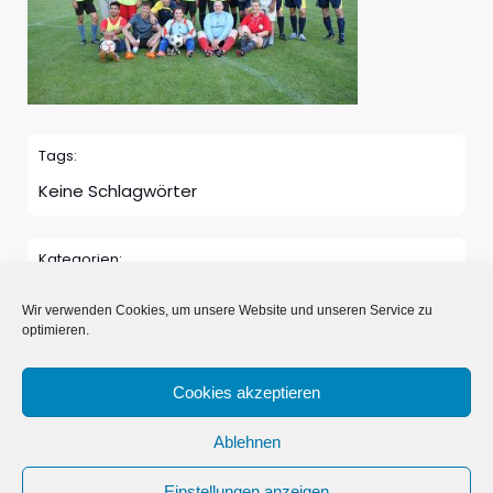
Tags:
Keine Schlagwörter
Kategorien:
Keine Kategorie
Wir verwenden Cookies, um unsere Website und unseren Service zu
optimieren.
Kommentare sind geschlossen
Cookies akzeptieren
Ablehnen
© 2026 Neue Nachbarn in Schönwalde e.V.. Erstellt mit
Einstellungen anzeigen