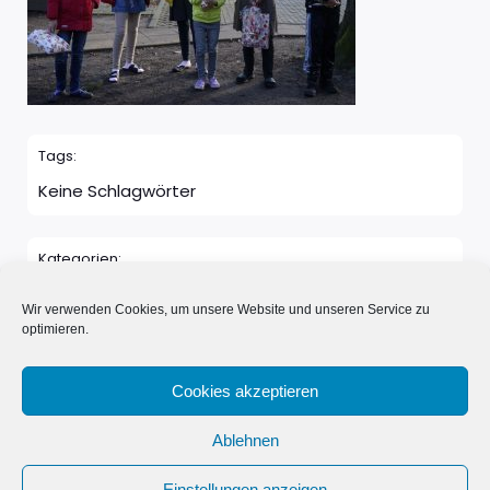
Tags:
Keine Schlagwörter
Kategorien:
Keine Kategorie
Wir verwenden Cookies, um unsere Website und unseren Service zu
optimieren.
Kommentare sind geschlossen
Cookies akzeptieren
Ablehnen
© 2026 Neue Nachbarn in Schönwalde e.V.. Erstellt mit
Einstellungen anzeigen