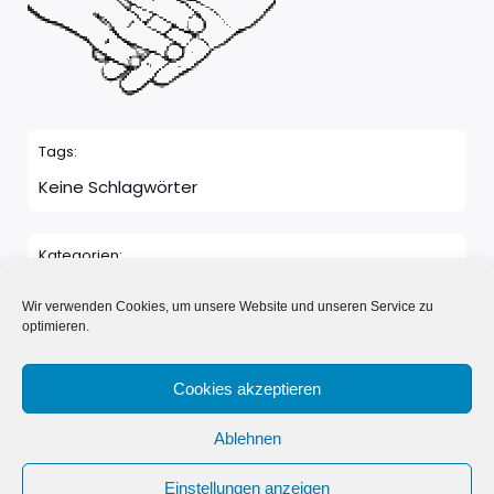
Tags:
Keine Schlagwörter
Kategorien:
Keine Kategorie
Wir verwenden Cookies, um unsere Website und unseren Service zu
optimieren.
Kommentare sind geschlossen
Cookies akzeptieren
Ablehnen
© 2026 Neue Nachbarn in Schönwalde e.V.. Erstellt mit
Einstellungen anzeigen