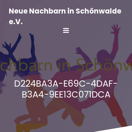
Zum
Inhalt
Neue Nachbarn in Schönwalde
springen
e.V.
D224BA3A-E69C-4DAF-
B3A4-9EE13C071DCA