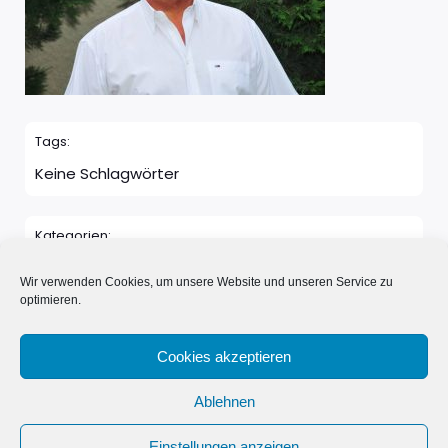
Tags:
Keine Schlagwörter
Kategorien:
Keine Kategorie
Wir verwenden Cookies, um unsere Website und unseren Service zu
optimieren.
Kommentare sind geschlossen
Cookies akzeptieren
Ablehnen
© 2026 Neue Nachbarn in Schönwalde e.V.. Erstellt mit ❤️
Einstellungen anzeigen