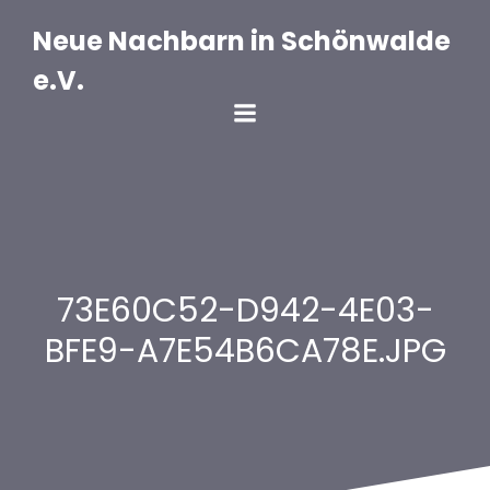
Zum
Inhalt
Neue Nachbarn in Schönwalde
springen
e.V.
73E60C52-D942-4E03-
BFE9-A7E54B6CA78E.JPG