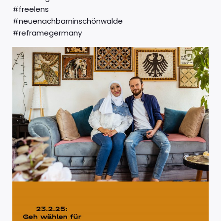
#freelens
#neuenachbarninschönwalde
#reframegermany