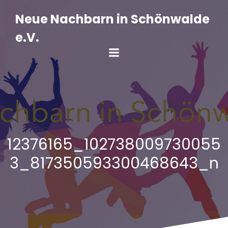
Zum
Inhalt
Neue Nachbarn in Schönwalde
springen
e.V.
12376165_102738009730055
3_817350593300468643_n